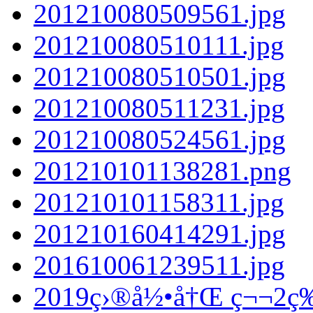
201210080509561.jpg
201210080510111.jpg
201210080510501.jpg
201210080511231.jpg
201210080524561.jpg
201210101138281.png
201210101158311.jpg
201210160414291.jpg
201610061239511.jpg
2019ç›®å½•å†Œ ç¬¬2ç‰