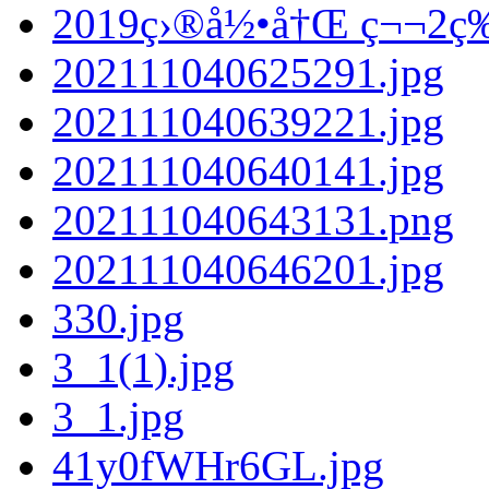
2019ç›®å½•å†Œ ç¬¬2ç
202111040625291.jpg
202111040639221.jpg
202111040640141.jpg
202111040643131.png
202111040646201.jpg
330.jpg
3_1(1).jpg
3_1.jpg
41y0fWHr6GL.jpg