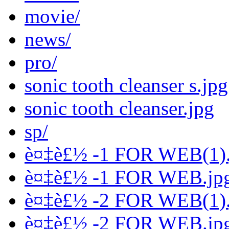
movie/
news/
pro/
sonic tooth cleanser s.jpg
sonic tooth cleanser.jpg
sp/
è¤‡è£½ -1 FOR WEB(1).
è¤‡è£½ -1 FOR WEB.jp
è¤‡è£½ -2 FOR WEB(1).
è¤‡è£½ -2 FOR WEB.jp