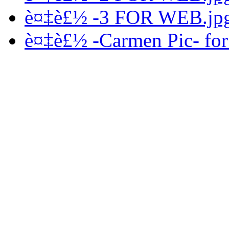
è¤‡è£½ -3 FOR WEB.jp
è¤‡è£½ -Carmen Pic- for 